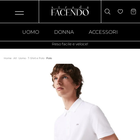
UOMO
DONNA
ACCESSORI
Reso facile e veloce!
Home
·
All
·
Uomo
·
T-Shirt e Polo
·
Polo