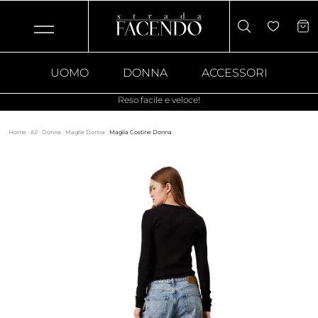
UOMO
DONNA
ACCESSORI
Reso facile e veloce!
Home
·
All
·
Donna
·
Maglie Donna
·
Maglia Costine Donna