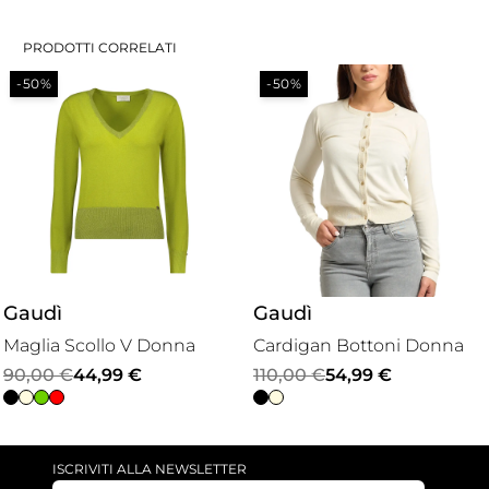
PRODOTTI CORRELATI
-50%
-50%
Gaudì
Gaudì
Cardigan Bottoni Donna
Maglia Donna
Il
Il
Il
Il
110,00
€
54,99
€
110,00
€
54,99
€
prezzo
prezzo
prezzo
prezzo
originale
attuale
originale
attuale
era:
è:
era:
è:
ISCRIVITI ALLA NEWSLETTER