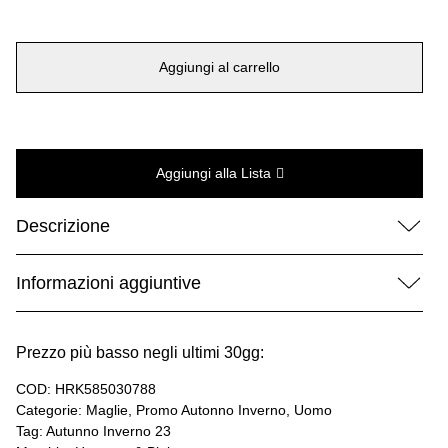
era:
è:
215,00 €.
109,99 €.
Aggiungi al carrello
Aggiungi alla Lista
Descrizione
Informazioni aggiuntive
Prezzo più basso negli ultimi 30gg:
COD:
HRK585030788
Categorie:
Maglie
,
Promo Autonno Inverno
,
Uomo
Tag:
Autunno Inverno 23