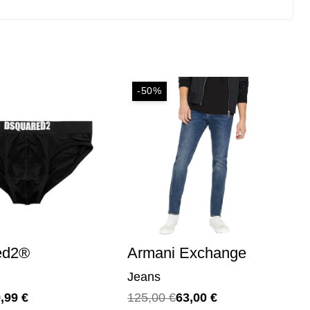
-50%
ed2®
Armani Exchange
Jeans
Il
Il
9,99
€
125,00
€
63,00
€