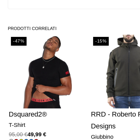
PRODOTTI CORRELATI
-47%
-15%
Dsquared2®
RRD - Roberto R
T-Shirt
Designs
Il
Il
95,00
€
49,99
€
Giubbino