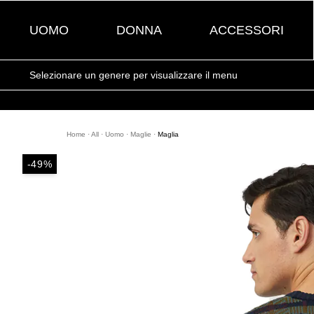
UOMO
DONNA
ACCESSORI
Selezionare un genere per visualizzare il menu
Home
·
All
·
Uomo
·
Maglie
·
Maglia
-49%