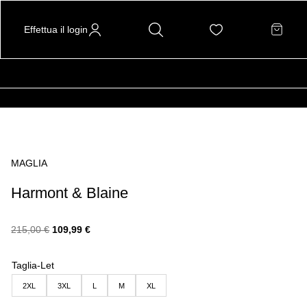
Effettua il login
MAGLIA
Harmont & Blaine
Il
Il
215,00
€
109,99
€
prezzo
prezzo
Taglia-Let
originale
attuale
2XL
3XL
L
M
XL