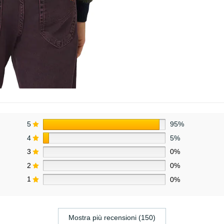
5
95%
4
5%
3
0%
2
0%
1
0%
Mostra più recensioni (150)