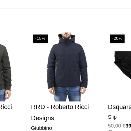
-15%
-20%
icci
RRD - Roberto Ricci
Dsquar
Slip
Designs
Il
Il
50,00
€
3
Giubbino