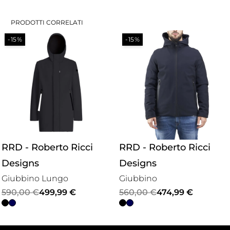
PRODOTTI CORRELATI
-15%
-15%
RRD - Roberto Ricci
RRD - Roberto Ricci
Designs
Designs
Giubbino Lungo
Giubbino
Il
Il
Il
Il
590,00
€
499,99
€
560,00
€
474,99
€
prezzo
prezzo
prezzo
prezzo
originale
attuale
originale
attuale