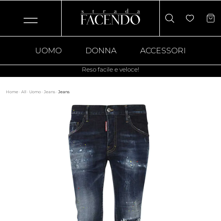
UOMO
DONNA
ACCESSORI
Reso facile e veloce!
Home
·
All
·
Uomo
·
Jeans
·
Jeans