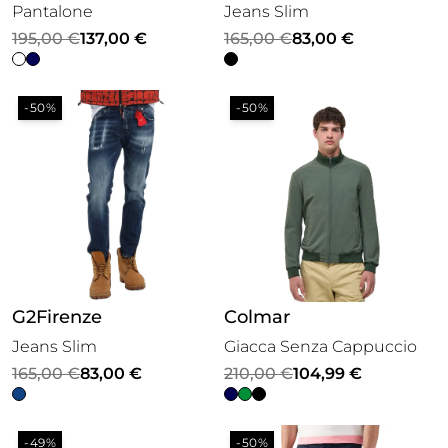
Pantalone
Jeans Slim
Il
Il
Il
Il
195,00
€
137,00
€
165,00
€
83,00
€
prezzo
prezzo
prezzo
prezzo
originale
attuale
originale
attuale
-50%
-50%
era:
è:
era:
è:
195,00 €.
137,00 €.
165,00 €.
83,00 €.
G2Firenze
Colmar
Jeans Slim
Giacca Senza Cappuccio
Il
Il
Il
Il
165,00
€
83,00
€
210,00
€
104,99
€
prezzo
prezzo
prezzo
prezzo
originale
attuale
originale
attuale
-49%
-50%