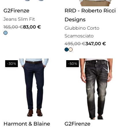
G2Firenze
RRD - Roberto Ricci
Jeans Slim Fit
Designs
Il
Il
165,00
€
83,00
€
Giubbino Corto
prezzo
prezzo
Scamosciato
originale
attuale
Il
Il
495,00
€
347,00
€
era:
è:
prezzo
prezzo
165,00 €.
83,00 €.
originale
attuale
-30%
-50%
era:
è:
495,00 €.
347,00 €.
Harmont & Blaine
G2Firenze