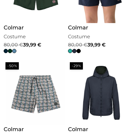
Colmar
Colmar
Costume
Costume
Il
Il
Il
Il
80,00
€
39,99
€
80,00
€
39,99
€
prezzo
prezzo
prezzo
prezzo
originale
attuale
originale
attuale
-50%
-29%
era:
è:
era:
è:
80,00 €.
39,99 €.
80,00 €.
39,99 €.
Colmar
Colmar