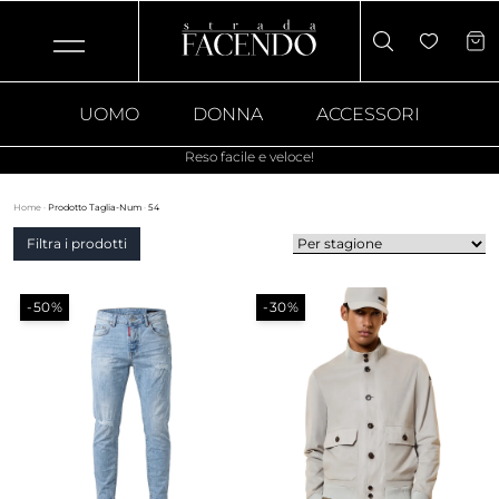
UOMO
DONNA
ACCESSORI
Reso facile e veloce!
Home
·
Prodotto Taglia-Num
·
54
Filtra i prodotti
-50%
-30%