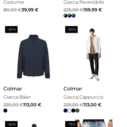
Costume
Giacca Reversibile
Il
Il
Il
Il
80,00
€
39,99
€
225,00
€
159,99
€
prezzo
prezzo
prezzo
prezzo
originale
attuale
originale
attuale
-50%
-50%
era:
è:
era:
è:
80,00 €.
39,99 €.
225,00 €.
159,99 €.
Colmar
Colmar
Giacca Biker
Giacca Cappuccio
Il
Il
Il
Il
225,00
€
113,00
€
225,00
€
113,00
€
prezzo
prezzo
prezzo
prezzo
originale
attuale
originale
attuale
-50%
-73%