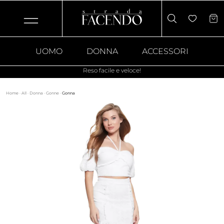
UOMO
DONNA
ACCESSORI
Reso facile e veloce!
Home
·
All
·
Donna
·
Gonne
·
Gonna