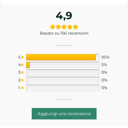
4,9
Basato su 156 recensioni
5
95%
4
5%
3
0%
2
0%
1
0%
Aggiungi una recensione