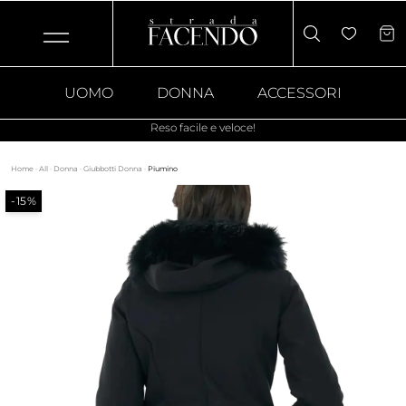
UOMO
DONNA
ACCESSORI
Reso facile e veloce!
Home
·
All
·
Donna
·
Giubbotti Donna
·
Piumino
-15%