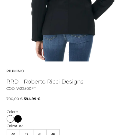
PIUMINO
RRD - Roberto Ricci Designs
COD: W22500FT
Il
Il
700,00
€
594,99
€
prezzo
prezzo
Colore
originale
attuale
era:
è:
Calzature
700,00 €.
594,99 €.
40
42
44
46