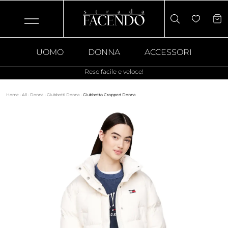
UOMO
DONNA
ACCESSORI
Reso facile e veloce!
Home
·
All
·
Donna
·
Giubbotti Donna
·
Giubbotto Cropped Donna