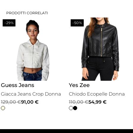
PRODOTTI CORRELATI
-50%
-50%
Yes Zee
Yes Zee
Chiodo Ecopelle Donna
Giubbino Cropped
Il
Il
110,00
€
54,99
€
Similpelle
prezzo
prezzo
Il
Il
110,00
€
54,99
€
originale
attuale
prezzo
prezzo
era:
è:
originale
attuale