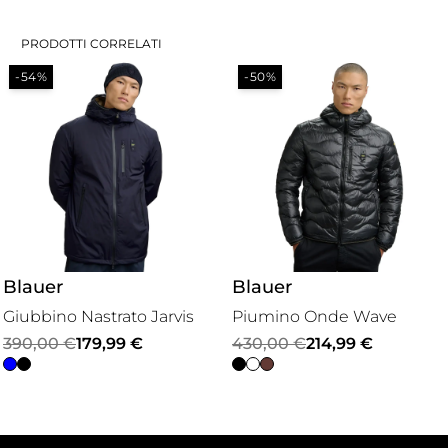
PRODOTTI CORRELATI
-54%
-50%
Blauer
Blauer
Giubbino Nastrato Jarvis
Piumino Onde Wave
Il
Il
Il
Il
390,00
€
179,99
€
430,00
€
214,99
€
prezzo
prezzo
prezzo
prezzo
originale
attuale
originale
attuale
era:
è:
era:
è: