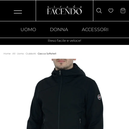
UOMO
DONNA
ACCESSORI
Reso facile e veloce!
Home
·
All
·
Uomo
·
Giubbotti
·
Giacca Softshell