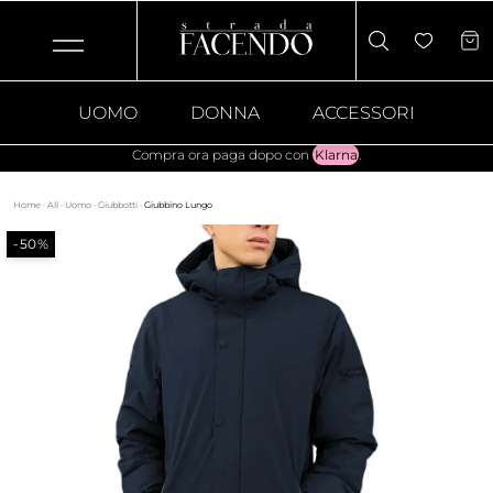
UOMO
DONNA
ACCESSORI
Compra ora paga dopo con
Klarna
.
Home
·
All
·
Uomo
·
Giubbotti
·
Giubbino Lungo
-50%