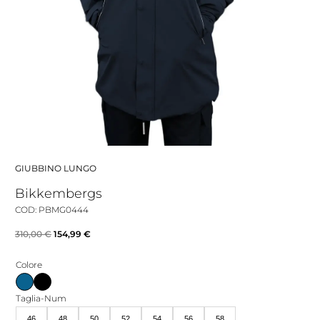
GIUBBINO LUNGO
Bikkembergs
COD: PBMG0444
Il
Il
310,00
€
154,99
€
prezzo
prezzo
Colore
originale
attuale
era:
è:
Taglia-Num
310,00 €.
154,99 €.
46
48
50
52
54
56
58