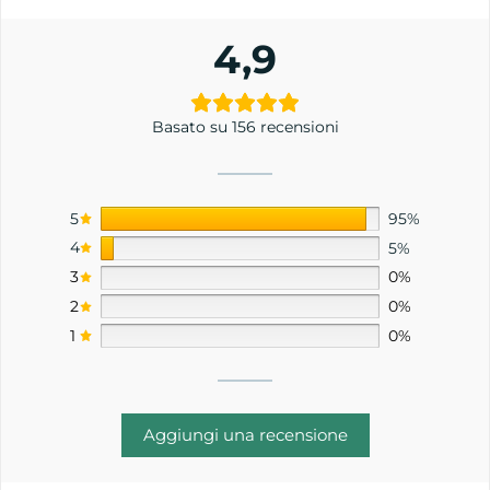
4,9
Basato su 156 recensioni
5
95%
4
5%
3
0%
2
0%
1
0%
Aggiungi una recensione