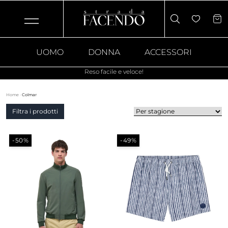
UOMO
DONNA
ACCESSORI
Reso facile e veloce!
Home
·
Colmar
Filtra i prodotti
-50%
-49%