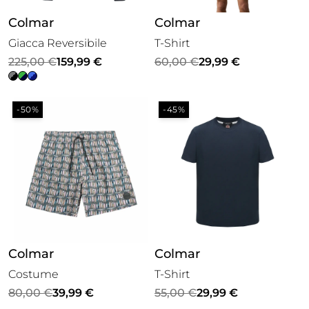
Colmar
Colmar
Giacca Reversibile
T-Shirt
Il
Il
Il
Il
225,00
€
159,99
€
60,00
€
29,99
€
prezzo
prezzo
prezzo
prezzo
originale
attuale
originale
attuale
-50%
-45%
era:
è:
era:
è:
225,00 €.
159,99 €.
60,00 €.
29,99 €.
Colmar
Colmar
Costume
T-Shirt
Il
Il
Il
Il
80,00
€
39,99
€
55,00
€
29,99
€