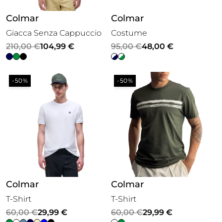
Colmar
Colmar
Giacca Senza Cappuccio
Costume
Il
Il
Il
Il
210,00
€
104,99
€
95,00
€
48,00
€
prezzo
prezzo
prezzo
prezzo
originale
attuale
originale
attuale
-50%
-50%
era:
è:
era:
è:
210,00 €.
104,99 €.
95,00 €.
48,00 €.
Colmar
Colmar
T-Shirt
T-Shirt
Il
Il
Il
Il
60,00
€
29,99
€
60,00
€
29,99
€