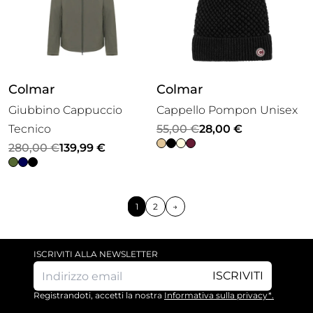
Colmar
Colmar
Giubbino Cappuccio
Cappello Pompon Unisex
Il
Il
Tecnico
55,00
€
28,00
€
Il
Il
prezzo
prezzo
280,00
€
139,99
€
prezzo
prezzo
originale
attuale
originale
attuale
era:
è:
era:
è:
55,00 €.
28,00 €.
1
2
→
280,00 €.
139,99 €.
ISCRIVITI ALLA NEWSLETTER
ISCRIVITI
Registrandoti, accetti la nostra
Informativa sulla privacy*.