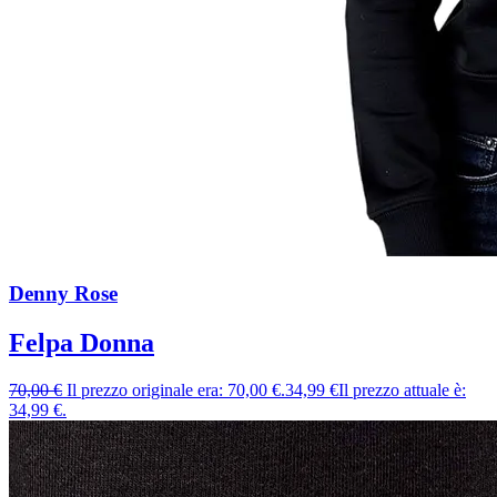
Denny Rose
Felpa Donna
70,00
€
Il prezzo originale era: 70,00 €.
34,99
€
Il prezzo attuale è:
34,99 €.