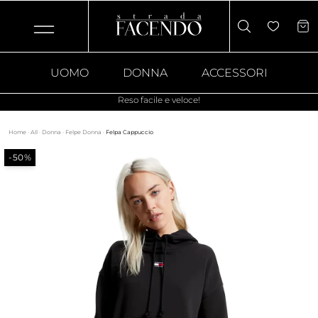
UOMO
DONNA
ACCESSORI
Reso facile e veloce!
Home
·
All
·
Donna
·
Felpe Donna
·
Felpa Cappuccio
-50%