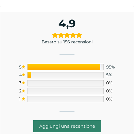
4,9
Basato su 156 recensioni
5
95%
4
5%
3
0%
2
0%
1
0%
Aggiungi una recensione