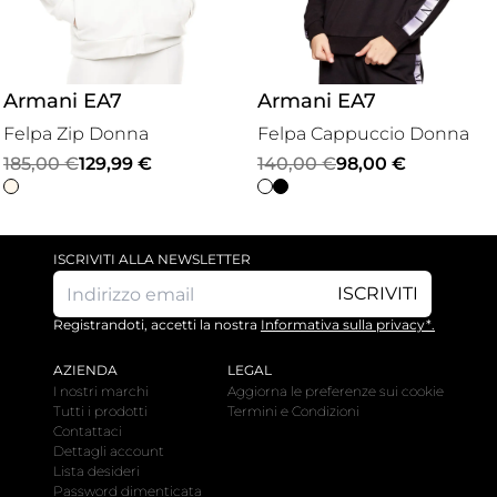
Armani EA7
Armani EA7
Felpa Zip Donna
Felpa Cappuccio Donna
Il
Il
Il
Il
185,00
€
129,99
€
140,00
€
98,00
€
prezzo
prezzo
prezzo
prezzo
originale
attuale
originale
attuale
era:
è:
era:
è:
ISCRIVITI ALLA NEWSLETTER
185,00 €.
129,99 €.
140,00 €.
98,00 €.
ISCRIVITI
Registrandoti, accetti la nostra
Informativa sulla privacy*.
AZIENDA
LEGAL
I nostri marchi
Aggiorna le preferenze sui cookie
Tutti i prodotti
Termini e Condizioni
Contattaci
Dettagli account
Lista desideri
Password dimenticata