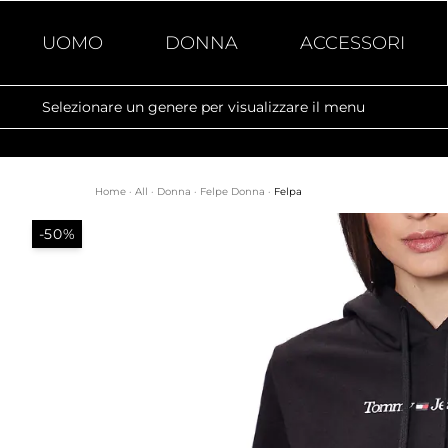
UOMO
DONNA
ACCESSORI
Selezionare un genere per visualizzare il menu
Home
·
All
·
Donna
·
Felpe Donna
·
Felpa
-50%