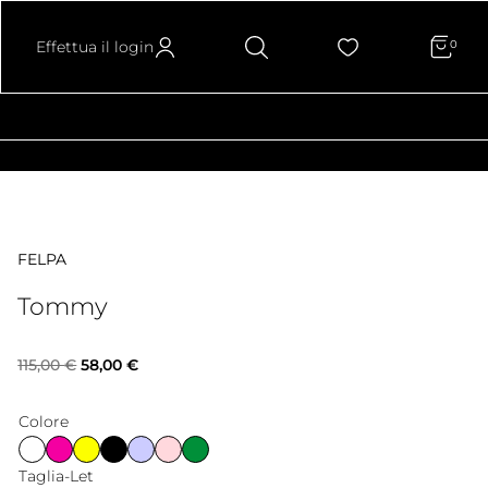
Effettua il login
0
FELPA
Tommy
Il
Il
115,00
€
58,00
€
prezzo
prezzo
Colore
originale
attuale
Taglia-Let