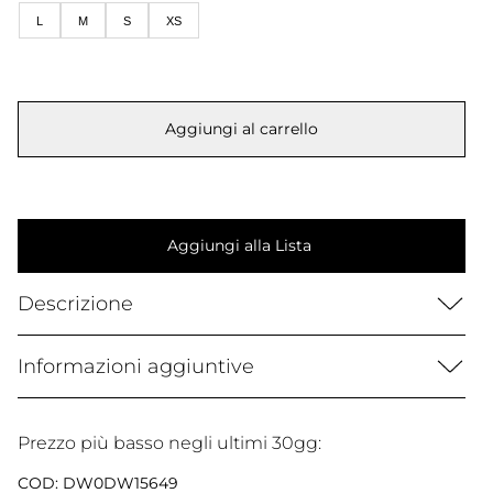
era:
è:
L
M
S
XS
115,00 €.
58,00 €.
Aggiungi al carrello
Aggiungi alla Lista
Descrizione
Informazioni aggiuntive
Prezzo più basso negli ultimi 30gg:
COD:
DW0DW15649