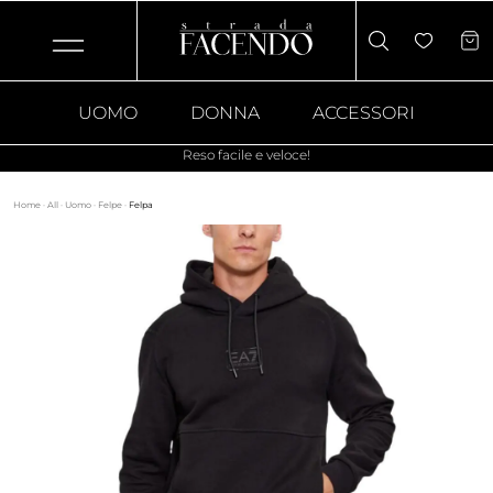
UOMO
DONNA
ACCESSORI
Reso facile e veloce!
Home
·
All
·
Uomo
·
Felpe
·
Felpa