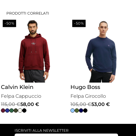
PRODOTTI CORRELATI
-50%
-50%
Calvin Klein
Hugo Boss
Felpa Cappuccio
Felpa Girocollo
Il
Il
Il
Il
115,00
€
58,00
€
105,00
€
53,00
€
prezzo
prezzo
prezzo
prezzo
originale
attuale
originale
attuale
era:
è:
era:
è:
ISCRIVITI ALLA NEWSLETTER