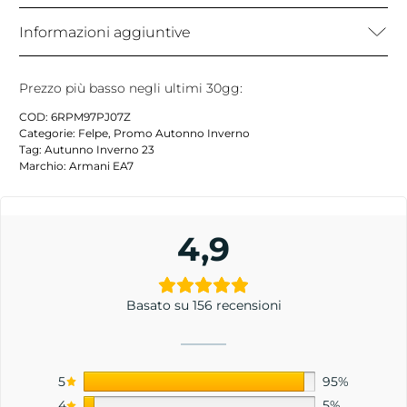
Informazioni aggiuntive
Prezzo più basso negli ultimi 30gg:
COD:
6RPM97PJ07Z
Categorie:
Felpe
,
Promo Autonno Inverno
Tag:
Autunno Inverno 23
Marchio:
Armani EA7
4,9
Basato su 156 recensioni
5
95%
4
5%