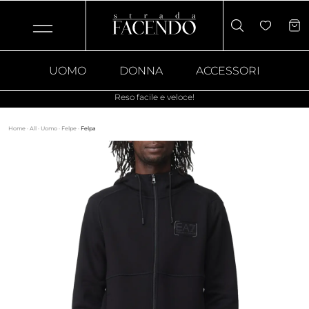
UOMO
DONNA
ACCESSORI
Reso facile e veloce!
Home
·
All
·
Uomo
·
Felpe
·
Felpa