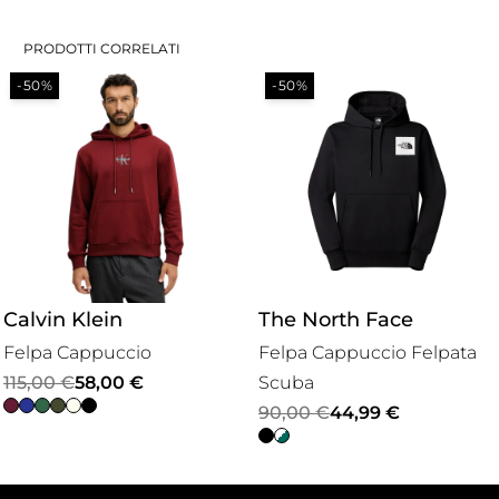
PRODOTTI CORRELATI
-50%
-50%
Calvin Klein
The North Face
Felpa Cappuccio
Felpa Cappuccio Felpata
Il
Il
115,00
€
58,00
€
Scuba
prezzo
prezzo
Il
Il
90,00
€
44,99
€
originale
attuale
prezzo
prezzo
era:
è:
originale
attuale