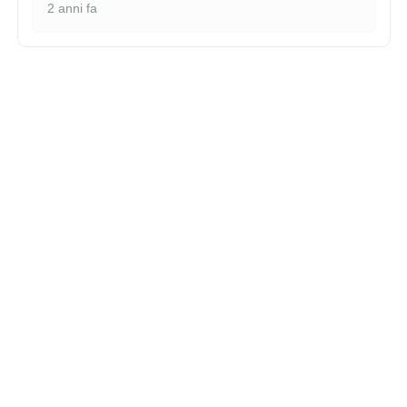
2 anni fa
Mostra più recensioni (150)