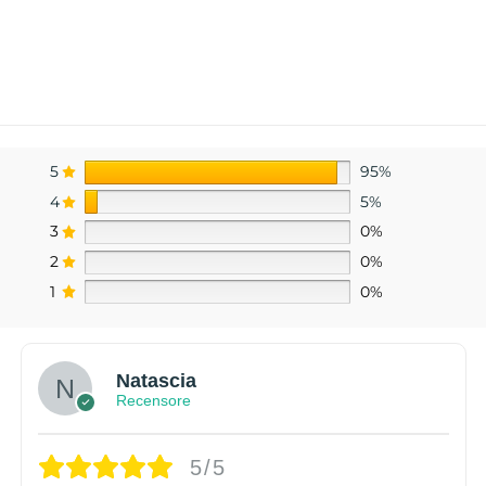
5
95%
4
5%
3
0%
2
0%
1
0%
Natascia
Recensore
5/5