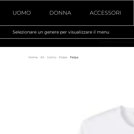
UOMO
DONNA
ACCESSORI
Selezionare un genere per visualizzare il menu
Home
·
All
·
Uomo
·
Felpe
·
Felpa