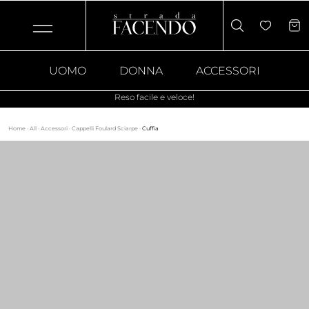
UOMO
DONNA
ACCESSORI
Reso facile e veloce!
Home
·
All
·
Accessori
·
Cappelli Foulard Sciarpe
·
Cuffia