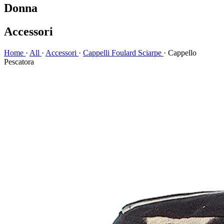
Donna
Accessori
Home
·
All
·
Accessori
·
Cappelli Foulard Sciarpe
·
Cappello
Pescatora