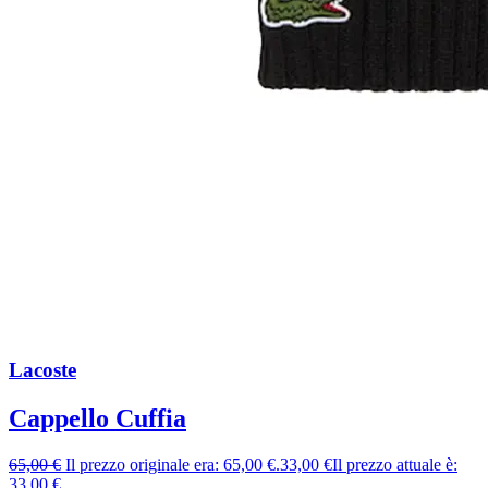
Lacoste
Cappello Cuffia
65,00
€
Il prezzo originale era: 65,00 €.
33,00
€
Il prezzo attuale è:
33,00 €.