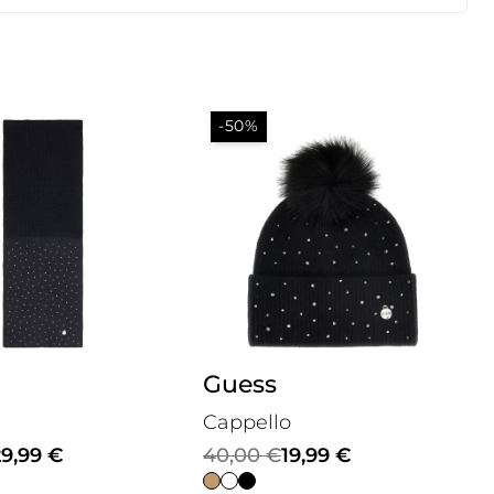
-50%
Guess
Cappello
Il
Il
29,99
€
40,00
€
19,99
€
prezzo
prezzo