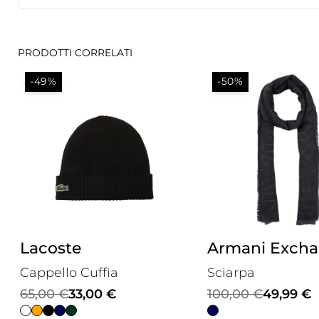
PRODOTTI CORRELATI
-49%
-50%
Lacoste
Armani Exch
Cappello Cuffia
Sciarpa
Il
Il
Il
Il
65,00
€
33,00
€
100,00
€
49,99
€
prezzo
prezzo
prezzo
prezzo