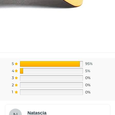
5
95%
4
5%
3
0%
2
0%
1
0%
Natascia