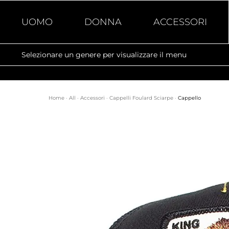
UOMO
DONNA
ACCESSORI
Selezionare un genere per visualizzare il menu
Home
·
All
·
Accessori
·
Cappelli Foulard Sciarpe
·
Cappello