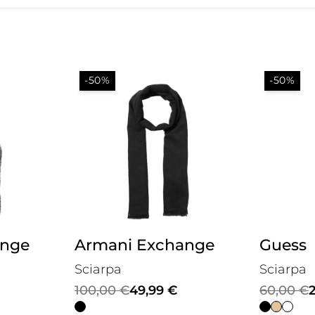
-50%
-50%
ange
Armani Exchange
Guess
Sciarpa
Sciarpa
Il
Il
Il
Il
100,00
€
49,99
€
60,00
€
prezzo
prezzo
prezzo
prezzo