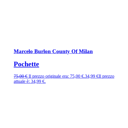
Marcelo Burlon County Of Milan
Pochette
75,00
€
Il prezzo originale era: 75,00 €.
34,99
€
Il prezzo
attuale è: 34,99 €.