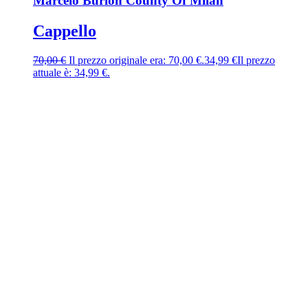
Marcelo Burlon County Of Milan
Cappello
70,00
€
Il prezzo originale era: 70,00 €.
34,99
€
Il prezzo
attuale è: 34,99 €.