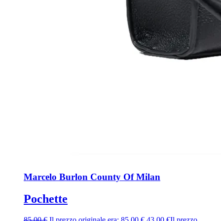
Marcelo Burlon County Of Milan
Pochette
85,00
€
Il prezzo originale era: 85,00 €.
43,00
€
Il prezzo