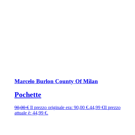
Marcelo Burlon County Of Milan
Pochette
90,00
€
Il prezzo originale era: 90,00 €.
44,99
€
Il prezzo
attuale è: 44,99 €.