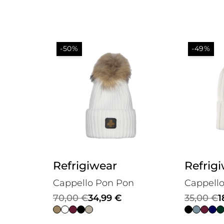
-50%
-49%
Refrigiwear
Refrig
Cappello Pon Pon
Cappell
Il
Il
Il
Il
70,00
€
34,99
€
35,00
€
1
prezzo
prezzo
prezzo
prezzo