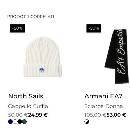
PRODOTTI CORRELATI
-50%
-50%
North Sails
Armani EA7
Cappello Cuffia
Sciarpa Donna
Il
Il
Il
Il
50,00
€
24,99
€
105,00
€
53,00
€
prezzo
prezzo
prezzo
prezzo