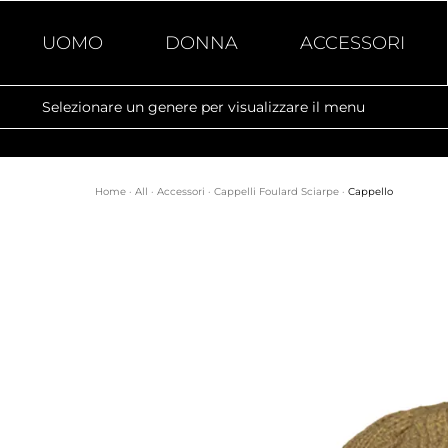
UOMO
DONNA
ACCESSORI
Selezionare un genere per visualizzare il menu
Home
·
All
·
Accessori
·
Cappelli Foulard Sciarpe
·
Cappello