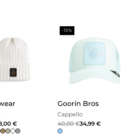
-13%
iwear
Goorin Bros
o
Cappello
Il
Il
8,00
€
40,00
€
34,99
€
prezzo
prezzo