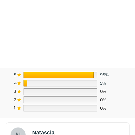
5
95%
4
5%
3
0%
2
0%
1
0%
Natascia