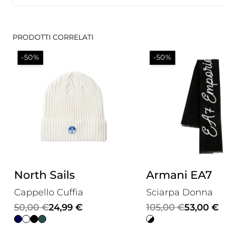
PRODOTTI CORRELATI
-50%
-50%
North Sails
Armani EA7
Cappello Cuffia
Sciarpa Donna
Il
Il
Il
Il
50,00
€
24,99
€
105,00
€
53,00
€
prezzo
prezzo
prezzo
prezzo