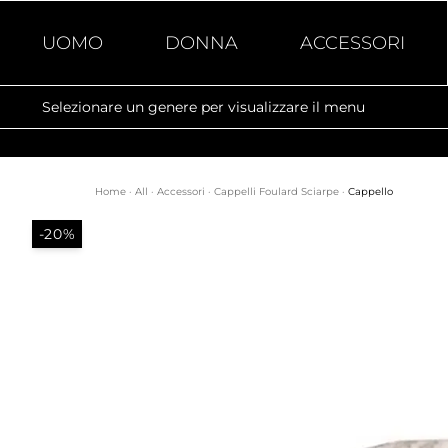
UOMO
DONNA
ACCESSORI
Selezionare un genere per visualizzare il menu
Home
·
All
·
Accessori
·
Cappelli Foulard Sciarpe
·
Cappello
-20%