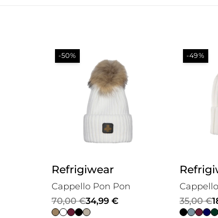
-50%
-49%
Refrigiwear
Refrig
Cappello Pon Pon
Cappell
Il
Il
Il
Il
70,00
€
34,99
€
35,00
€
1
prezzo
prezzo
prezzo
prezzo