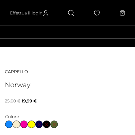
Effettua il login
CAPPELLO
Norway
Il
Il
25,00
€
19,99
€
prezzo
prezzo
Colore
originale
attuale