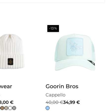
-13%
iwear
Goorin Bros
o
Cappello
Il
Il
8,00
€
40,00
€
34,99
€
prezzo
prezzo