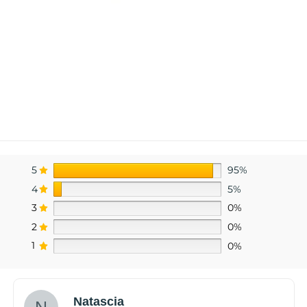
5
95%
4
5%
3
0%
2
0%
1
0%
Natascia