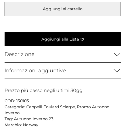
era:
è:
Aggiungi al carrello
25,00 €.
19,99 €.
Aggiungi alla Lista
Descrizione
Informazioni aggiuntive
Prezzo più basso negli ultimi 30gg:
COD:
130103
Categorie:
Cappelli Foulard Sciarpe
,
Promo Autonno
Inverno
Tag:
Autunno Inverno 23
Marchio:
Norway