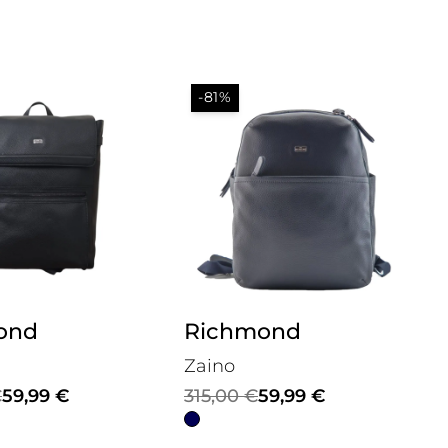
-81%
ond
Richmond
Zaino
Il
Il
€
59,99
€
315,00
€
59,99
€
prezzo
prezzo