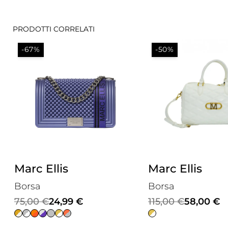
PRODOTTI CORRELATI
-67%
-50%
Marc Ellis
Marc Ellis
Borsa
Borsa
Il
Il
Il
Il
75,00
€
24,99
€
115,00
€
58,00
€
prezzo
prezzo
prezzo
prezzo