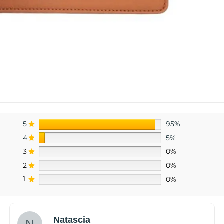
5
95%
4
5%
3
0%
2
0%
1
0%
Natascia