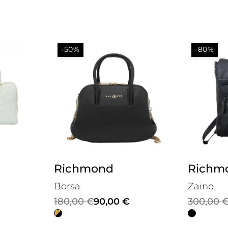
-50%
-80%
Richmond
Richm
Borsa
Zaino
Il
Il
Il
Il
180,00
€
90,00
€
300,00
prezzo
prezzo
prezzo
prezzo