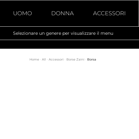
UOMO
DONNA
ACCESSORI
Selezionare un genere per visualizzare il menu
Home
·
All
·
Accessori
·
Borse Zaini
·
Borsa