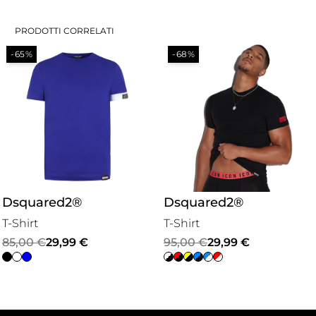
PRODOTTI CORRELATI
-65%
-68%
Dsquared2®
Dsquared2®
T-Shirt
T-Shirt
Il
Il
Il
Il
85,00
€
29,99
€
95,00
€
29,99
€
prezzo
prezzo
prezzo
prezzo
originale
attuale
originale
attuale
era:
è:
era:
è: