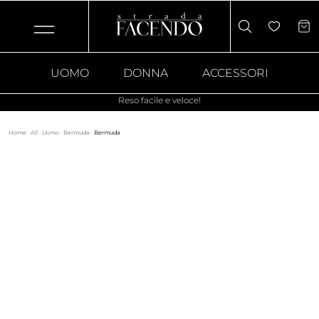
UOMO
DONNA
ACCESSORI
Reso facile e veloce!
Home
·
All
·
Uomo
·
Bermuda
·
Bermuda