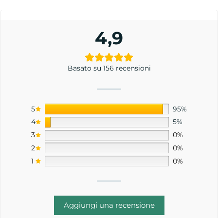
4,9
Basato su 156 recensioni
5
95%
4
5%
3
0%
2
0%
1
0%
Aggiungi una recensione