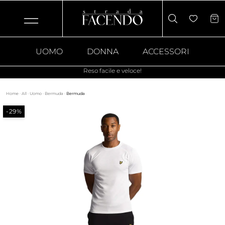
UOMO
DONNA
ACCESSORI
Reso facile e veloce!
Home
·
All
·
Uomo
·
Bermuda
·
Bermuda
-29%