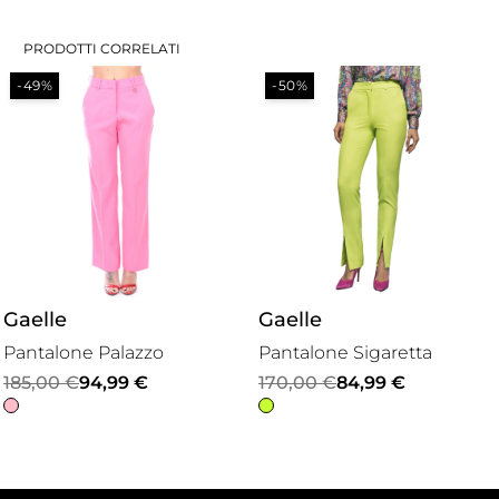
PRODOTTI CORRELATI
-49%
-50%
Gaelle
Gaelle
Pantalone Palazzo
Pantalone Sigaretta
Il
Il
Il
Il
185,00
€
94,99
€
170,00
€
84,99
€
prezzo
prezzo
prezzo
prezzo
originale
attuale
originale
attuale
era:
è:
era:
è: