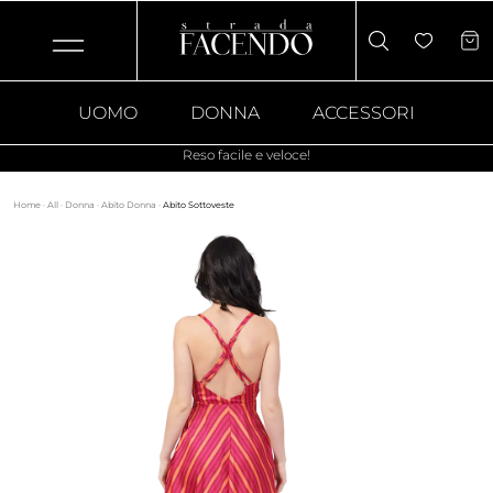
UOMO
DONNA
ACCESSORI
Reso facile e veloce!
Home
·
All
·
Donna
·
Abito Donna
·
Abito Sottoveste