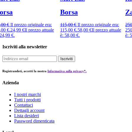
Borsa
Zaino
115,00
€
Il prezzo originale era:
250,00
€
Il prezzo originale era:
115,00 €.
58,00
€
Il prezzo attuale
250,00 €.
59,99
€
Il prezzo attuale
è: 58,00 €.
è: 59,99 €.
Iscriviti alla newsletter
Iscriviti
Registrandoti, accetti la nostra
Informativa sulla privacy*.
Azienda
I nostri marchi
Tutti i prodotti
Contattaci
Dettagli account
Lista desideri
Password dimenticata