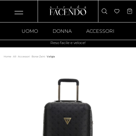
UOMO
DONNA
ACCESSORI
Reso facile e veloce!
Home
·
All
·
Accessori
·
Borse Zaini
·
Valigia