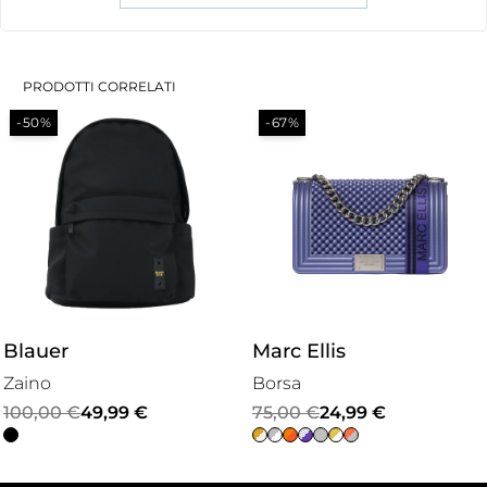
PRODOTTI CORRELATI
-50%
-67%
Blauer
Marc Ellis
Zaino
Borsa
Il
Il
Il
Il
100,00
€
49,99
€
75,00
€
24,99
€
prezzo
prezzo
prezzo
prezzo
originale
attuale
originale
attuale