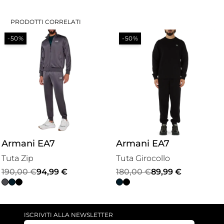
PRODOTTI CORRELATI
-50%
-50%
Armani EA7
Armani EA7
Tuta Zip
Tuta Girocollo
Il
Il
Il
Il
190,00
€
94,99
€
180,00
€
89,99
€
prezzo
prezzo
prezzo
prezzo
originale
attuale
originale
attuale
era:
è:
era:
è:
ISCRIVITI ALLA NEWSLETTER