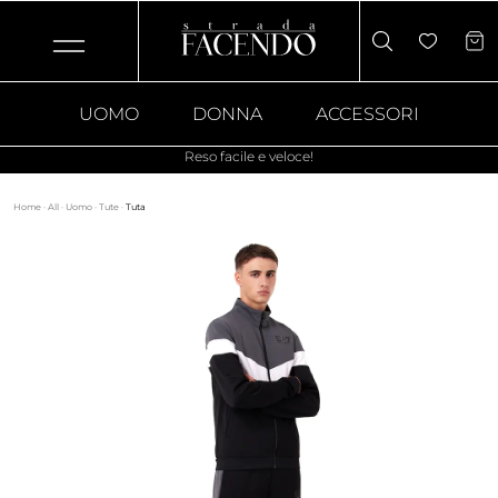
UOMO
DONNA
ACCESSORI
Reso facile e veloce!
Home
·
All
·
Uomo
·
Tute
·
Tuta