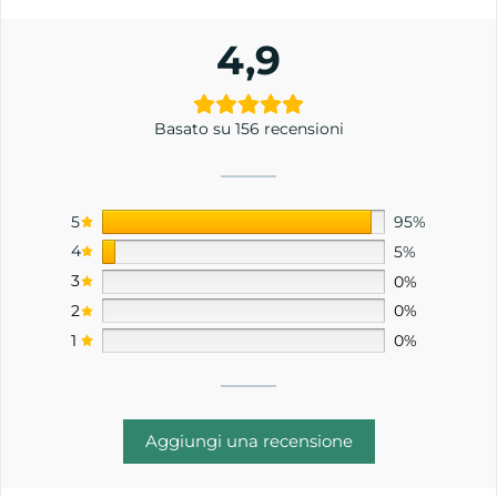
4,9
Basato su 156 recensioni
5
95%
4
5%
3
0%
2
0%
1
0%
Aggiungi una recensione