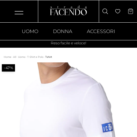
UOMO
DONNA
ACCESSORI
Reso facile e veloce!
Home
·
All
·
Uomo
·
T-Shirt e Polo
·
Tshirt
-47%