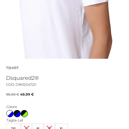
TSHIRT
Dsquared2®
COD: D9M204720
Il
Il
95,00
€
49,99
€
prezzo
prezzo
Colore
originale
attuale
era:
è:
Taglia-Let
95,00 €.
49,99 €.
2XL
L
M
S
XL