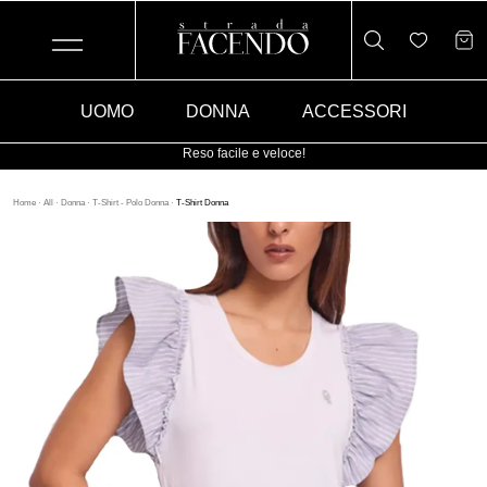
UOMO
DONNA
ACCESSORI
Reso facile e veloce!
Home
·
All
·
Donna
·
T-Shirt - Polo Donna
·
T-Shirt Donna