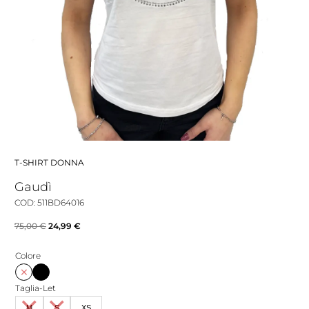
T-SHIRT DONNA
Gaudì
COD: 511BD64016
Il
Il
75,00
€
24,99
€
prezzo
prezzo
Colore
originale
attuale
era:
è:
Taglia-Let
75,00 €.
24,99 €.
M
S
XS