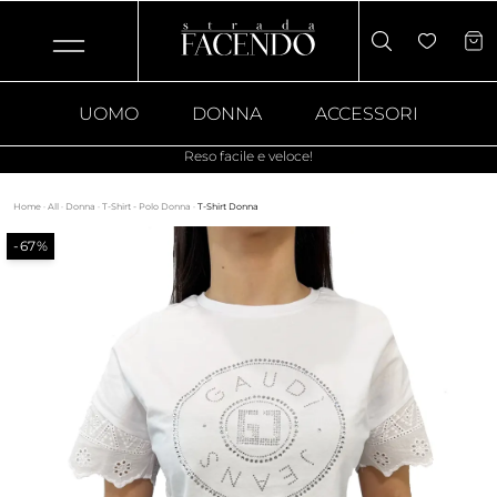
UOMO
DONNA
ACCESSORI
Reso facile e veloce!
Home
·
All
·
Donna
·
T-Shirt - Polo Donna
·
T-Shirt Donna
-67%