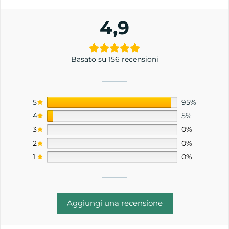
4,9
Basato su 156 recensioni
5
95%
4
5%
3
0%
2
0%
1
0%
Aggiungi una recensione