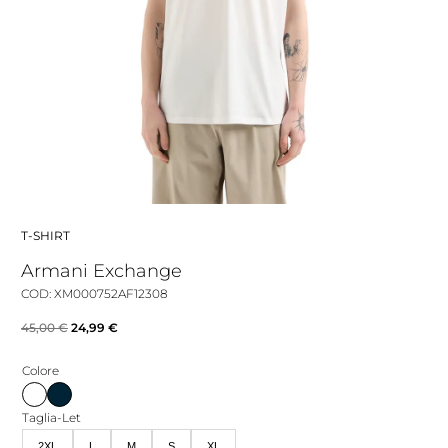
T-SHIRT
Armani Exchange
COD: XM000752AF12308
Il
Il
45,00
€
24,99
€
prezzo
prezzo
Colore
originale
attuale
era:
è:
Taglia-Let
45,00 €.
24,99 €.
2XL
L
M
S
XL