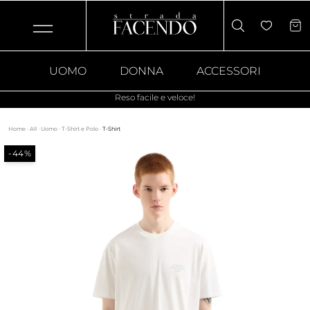
UOMO
DONNA
ACCESSORI
Reso facile e veloce!
Home
·
All
·
Uomo
·
T-Shirt e Polo
·
T-Shirt
-44%