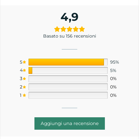
4,9
Basato su 156 recensioni
5
95%
4
5%
3
0%
2
0%
1
0%
Aggiungi una recensione