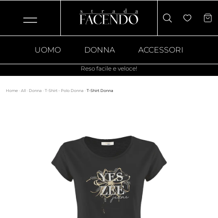
UOMO
DONNA
ACCESSORI
Reso facile e veloce!
Home
·
All
·
Donna
·
T-Shirt - Polo Donna
·
T-Shirt Donna