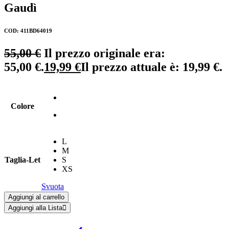
Gaudì
COD: 411BD64019
55,00
€
Il prezzo originale era:
55,00 €.
19,99
€
Il prezzo attuale è: 19,99 €.
Colore
L
M
Taglia-Let
S
XS
Svuota
Aggiungi al carrello
Aggiungi alla Lista