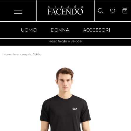
UOMO
DONNA
ACCESSORI
Reso facile e veloce!
Home
·
Senza categoria
·
T-Shirt