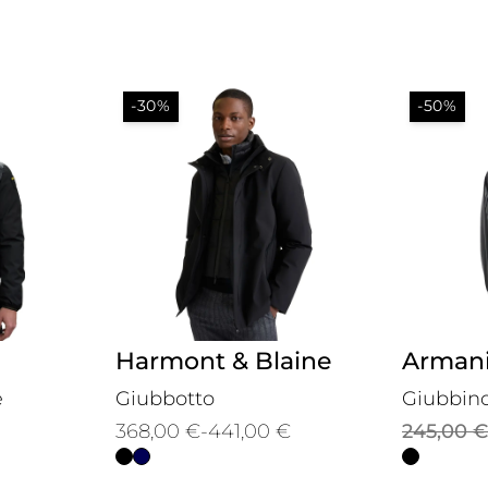
-30%
-50%
Harmont & Blaine
Arman
e
Giubbotto
Giubbino
Fascia
Il
Il
368,00
€
-
441,00
€
245,00
€
di
prezzo
prezzo