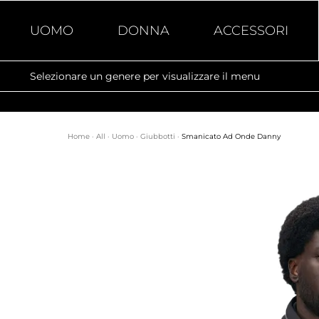
UOMO
DONNA
ACCESSORI
Selezionare un genere per visualizzare il menu
Home
·
All
·
Uomo
·
Giubbotti
·
Smanicato Ad Onde Danny