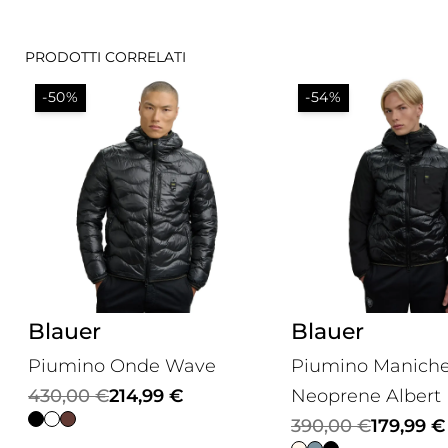
PRODOTTI CORRELATI
-50%
-54%
Blauer
Blauer
Piumino Onde Wave
Piumino Manich
Il
Il
430,00
€
214,99
€
Neoprene Albert
prezzo
prezzo
Il
Il
390,00
€
179,99
€