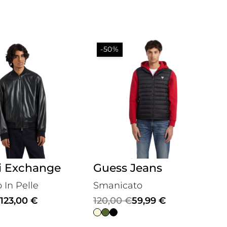
-50%
i Exchange
Guess Jeans
 In Pelle
Smanicato
Il
Il
123,00
€
120,00
€
59,99
€
prezzo
prezzo