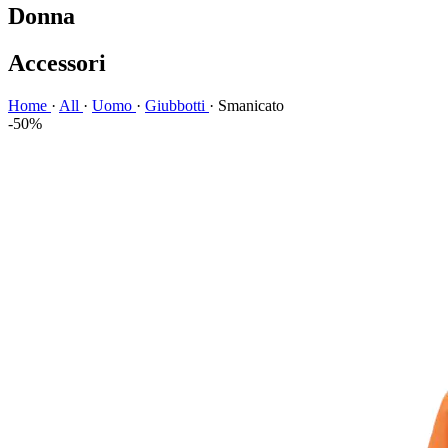
Donna
Accessori
Home
·
All
·
Uomo
·
Giubbotti
·
Smanicato
-50%