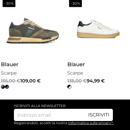
-30%
-30%
Blauer
Blauer
Scarpe
Scarpe
Il
Il
Il
Il
155,00
€
109,00
€
135,00
€
94,99
€
prezzo
prezzo
prezzo
prezzo
originale
attuale
originale
attuale
era:
è:
era:
è:
ISCRIVITI ALLA NEWSLETTER
155,00 €.
109,00 €.
135,00 €.
94,99 €.
ISCRIVITI
Registrandoti, accetti la nostra
Informativa sulla privacy*.