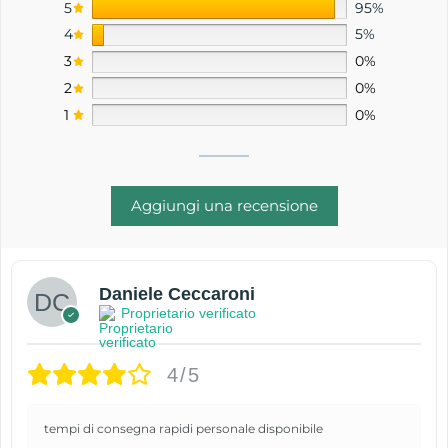
5
95%
4
5%
3
0%
2
0%
1
0%
Aggiungi una recensione
Daniele Ceccaroni
Proprietario verificato
4/5
tempi di consegna rapidi personale disponibile