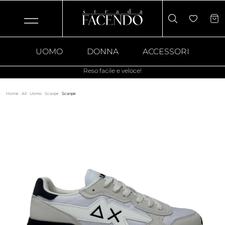
UOMO
DONNA
ACCESSORI
Reso facile e veloce!
Home
·
All
·
Uomo
·
Scarpe
·
Scarpe