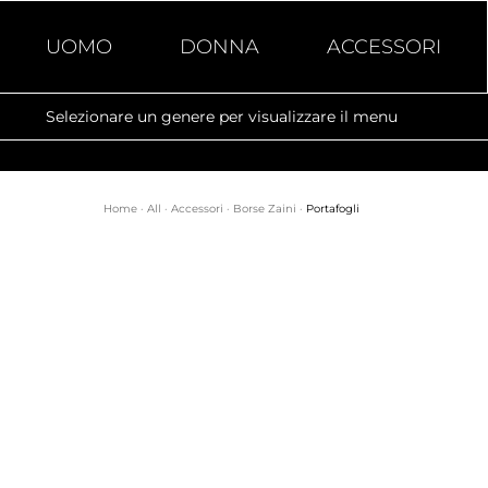
UOMO
DONNA
ACCESSORI
Selezionare un genere per visualizzare il menu
Home
·
All
·
Accessori
·
Borse Zaini
·
Portafogli