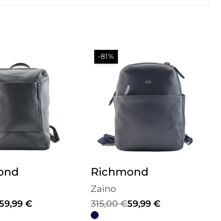
-81%
ond
Richmond
Zaino
Il
Il
59,99
€
315,00
€
59,99
€
prezzo
prezzo