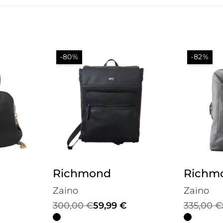
-80%
-82%
Richmond
Richm
Zaino
Zaino
Il
Il
Il
Il
300,00
€
59,99
€
335,00
€
prezzo
prezzo
prezzo
prezzo