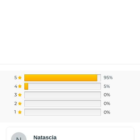
5
95%
4
5%
3
0%
2
0%
1
0%
Natascia