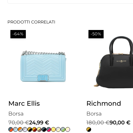
PRODOTTI CORRELATI
-64%
-50%
Marc Ellis
Richmond
Borsa
Borsa
Il
Il
Il
Il
70,00
€
24,99
€
180,00
€
90,00
€
prezzo
prezzo
prezzo
prezzo