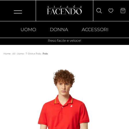
UOMO
DONNA
ACCESSORI
Reso facile e veloce!
Home
·
All
·
Uomo
·
T-Shirt e Polo
·
Polo