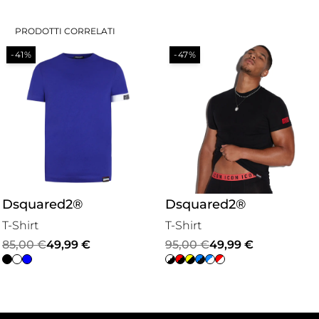
PRODOTTI CORRELATI
-41%
-47%
Dsquared2®
Dsquared2®
T-Shirt
T-Shirt
Il
Il
Il
Il
85,00
€
49,99
€
95,00
€
49,99
€
prezzo
prezzo
prezzo
prezzo
originale
attuale
originale
attuale
era:
è:
era:
è: