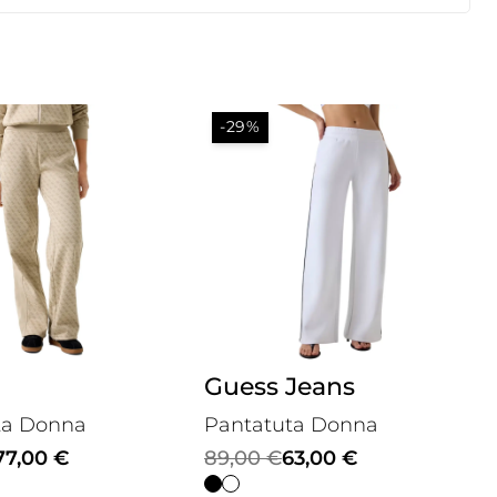
-29%
Guess Jeans
ta Donna
Pantatuta Donna
Il
Il
77,00
€
89,00
€
63,00
€
prezzo
prezzo