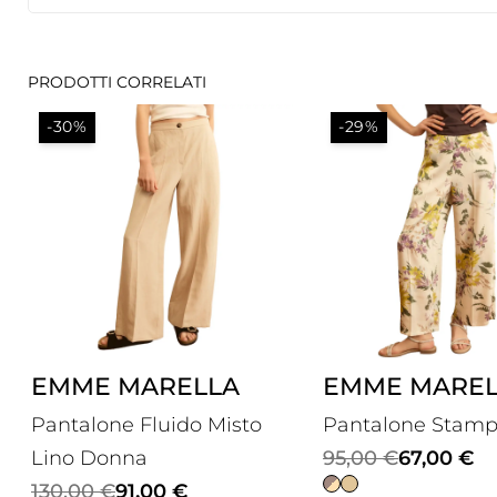
PRODOTTI CORRELATI
-30%
-29%
EMME MARELLA
EMME MAREL
Pantalone Fluido Misto
Pantalone Stam
Il
Il
Lino Donna
95,00
€
67,00
€
Il
Il
prezzo
prezzo
130,00
€
91,00
€