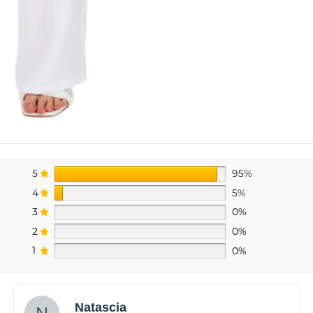
5
95%
4
5%
3
0%
2
0%
1
0%
Natascia