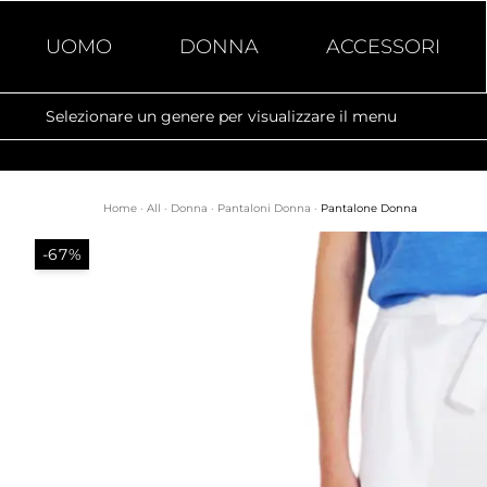
UOMO
DONNA
ACCESSORI
Selezionare un genere per visualizzare il menu
Home
·
All
·
Donna
·
Pantaloni Donna
·
Pantalone Donna
-67%