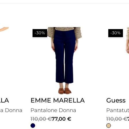
-30%
-30%
LA
EMME MARELLA
Guess
pa Donna
Pantalone Donna
Pantatu
Il
Il
Il
Il
110,00
€
77,00
€
110,00
€
prezzo
prezzo
prezzo
prezzo