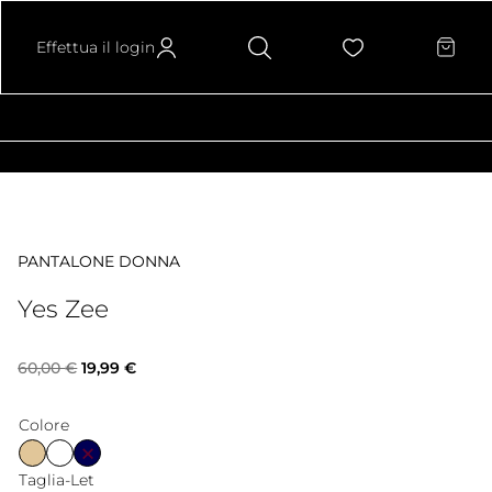
Effettua il login
PANTALONE DONNA
Yes Zee
Il
Il
60,00
€
19,99
€
prezzo
prezzo
Colore
originale
attuale
Taglia-Let