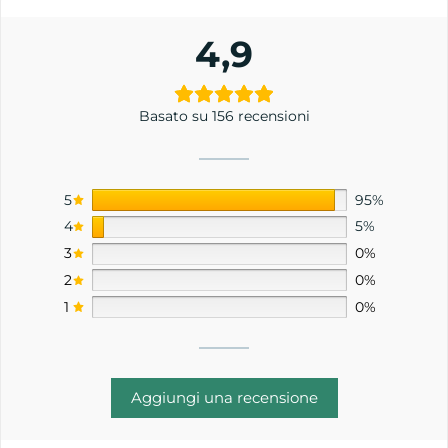
4,9
Basato su 156 recensioni
5
95%
4
5%
3
0%
2
0%
1
0%
Aggiungi una recensione