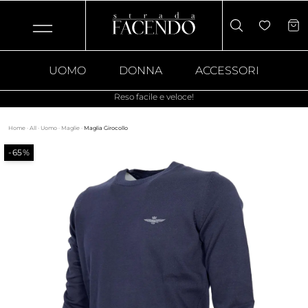
UOMO
DONNA
ACCESSORI
Reso facile e veloce!
Home
·
All
·
Uomo
·
Maglie
·
Maglia Girocollo
-65%