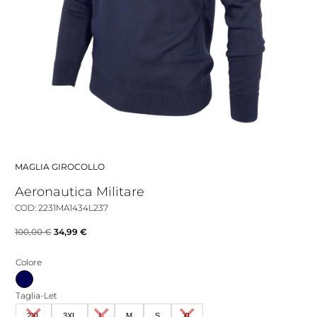
MAGLIA GIROCOLLO
Aeronautica Militare
COD: 2231MA1434L237
Il
Il
100,00
€
34,99
€
prezzo
prezzo
Colore
originale
attuale
era:
è:
Taglia-Let
100,00 €.
34,99 €.
2XL
3XL
L
M
S
XL