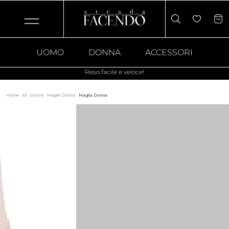
UOMO
DONNA
ACCESSORI
Reso facile e veloce!
Home
·
All
·
Donna
·
Maglie Donna
·
Maglia Donna