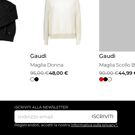
Gaudì
Gaudì
Maglia Donna
Maglia Scollo Barca Donna
Il
Il
Il
Il
95,00
€
48,00
€
90,00
€
44,99
€
prezzo
prezzo
prezzo
prezzo
originale
attuale
originale
attuale
era:
è:
era:
è:
95,00 €.
48,00 €.
90,00 €.
44,99 €.
ISCRIVITI ALLA NEWSLETTER
ISCRIVITI
Registrandoti, accetti la nostra
Informativa sulla privacy*.