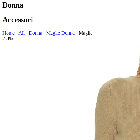
Donna
Accessori
Home
·
All
·
Donna
·
Maglie Donna
·
Maglia
-50%