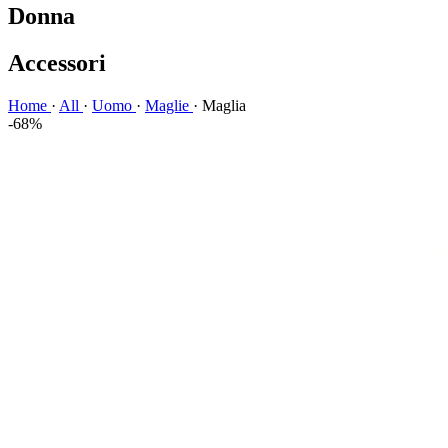
Donna
Accessori
Home
·
All
·
Uomo
·
Maglie
·
Maglia
-68%