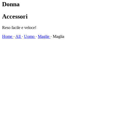
Donna
Accessori
Reso facile e veloce!
Home
·
All
·
Uomo
·
Maglie
·
Maglia