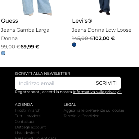
Guess
Levi's®
Jeans Gamba Larga
Jeans Donna Low Loose
Il
Il
Donna
145,00
€
102,00
€
Il
Il
prezzo
prezzo
99,00
€
69,99
€
prezzo
prezzo
originale
attuale
originale
attuale
era:
è:
era:
è:
145,00 €.
102,00 €.
ISCRIVITI ALLA NEWSLETTER
99,00 €.
69,99 €.
ISCRIVITI
Registrandoti, accetti la nostra
Informativa sulla privacy*.
AZIENDA
LEGAL
I nostri marchi
Aggiorna le preferenze sui cookie
Tutti i prodotti
Termini e Condizioni
Contattaci
Dettagli account
Lista desideri
Password dimenticata