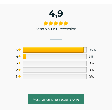
4,9
Basato su 156 recensioni
5
95%
4
5%
3
0%
2
0%
1
0%
Aggiungi una recensione