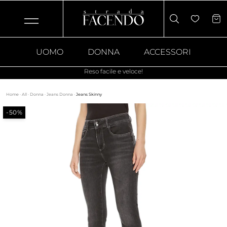
UOMO
DONNA
ACCESSORI
Reso facile e veloce!
Home
·
All
·
Donna
·
Jeans Donna
·
Jeans Skinny
-50%