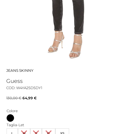
JEANS SKINNY
Guess
COD: W4YA25D5DY1
Il
Il
130,00
€
64,99
€
prezzo
prezzo
Colore
originale
attuale
era:
è:
Taglia-Let
130,00 €.
64,99 €.
L
M
S
XL
XS