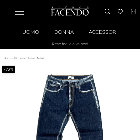
UOMO
DONNA
ACCESSORI
Reso facile e veloce!
Home
·
All
·
Uomo
·
Jeans
·
Jeans
-73%