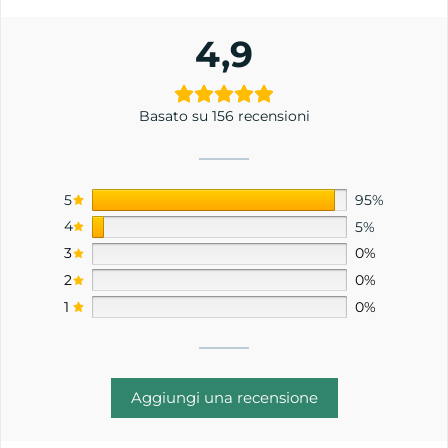
4,9
Basato su 156 recensioni
5
95%
4
5%
3
0%
2
0%
1
0%
Aggiungi una recensione